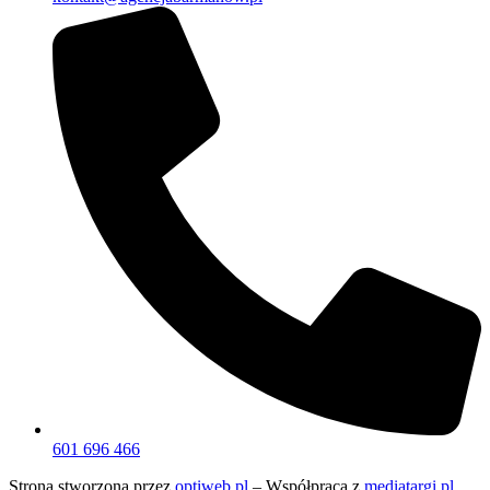
601 696 466
Strona stworzona przez
optiweb.pl
– Współpraca z
mediatargi.pl