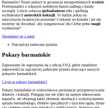
Barmanów! Nasze pokazy to gwarancja niezapomnianych
wrażeń
.
Profesjonaliści z własnym mobilnym barem zadbają o każdy
szczegół. Goście zobaczą
spektakularne
triki i spróbują
wyśmienitych
autorskich koktajli
. To będzie pokaz na
najwyższym światowym poziomie! Czekamy na kontakt i już nie
możemy się doczekać, aby zorganizować dla Ciebie pełne
magii
wydarzenie!
Skontaktuj się z nami
Najczęściej zadawane pytania
Pokazy barmańskie
Zapraszamy do zapoznania się z sekcją FAQ, gdzie znajdziesz
odpowiedzi na najczęściej zadawane pytania dotyczące naszych
pokazów barmańskich.
Czym są pokazy barmańskie?
Pokazy barmańskie to widowiskowe prezentacje przygotowywania
drinków i koktajli. Polegają one nie tylko na samym miksowaniu
napojów, ale obejmują także elementy akrobacji z wykorzystaniem
sprzętu barmańskiego, efektów specjalnych z użyciem ognia, dymu
czy ciekłego azotu oraz interakcji z publicznością. Stanowią one