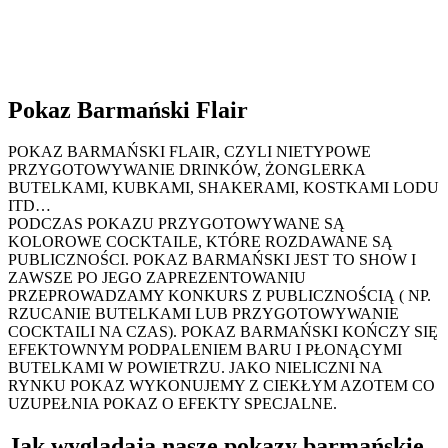
Pokaz Barmański Flair
POKAZ BARMAŃSKI FLAIR, CZYLI NIETYPOWE
PRZYGOTOWYWANIE DRINKÓW, ŻONGLERKA
BUTELKAMI, KUBKAMI, SHAKERAMI, KOSTKAMI LODU
ITD…
PODCZAS POKAZU PRZYGOTOWYWANE SĄ
KOLOROWE COCKTAILE, KTÓRE ROZDAWANE SĄ
PUBLICZNOŚCI. POKAZ BARMAŃSKI JEST TO SHOW I
ZAWSZE PO JEGO ZAPREZENTOWANIU
PRZEPROWADZAMY KONKURS Z PUBLICZNOŚCIĄ ( NP.
RZUCANIE BUTELKAMI LUB PRZYGOTOWYWANIE
COCKTAILI NA CZAS). POKAZ BARMAŃSKI KOŃCZY SIĘ
EFEKTOWNYM PODPALENIEM BARU I PŁONĄCYMI
BUTELKAMI W POWIETRZU. JAKO NIELICZNI NA
RYNKU POKAZ WYKONUJEMY Z CIEKŁYM AZOTEM CO
UZUPEŁNIA POKAZ O EFEKTY SPECJALNE.
Jak wyglądają nasze pokazy barmańskie